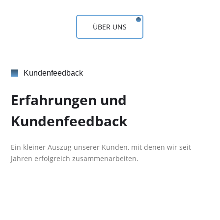
ÜBER UNS
Kundenfeedback
Erfahrungen und
Kundenfeedback
Ein kleiner Auszug unserer Kunden, mit denen wir seit
Jahren erfolgreich zusammenarbeiten.
​Wir die Zahnarztpraxis Dr. Meier / Dr. Wunderle sind
mit der Firma Netland super betreut.
Bei Fragen und Problemen wird uns immer sehr