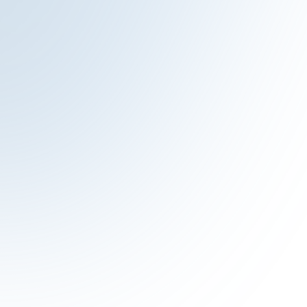
J. Pospischil
Landkreis Unterallgäu
An der Netland GbR schätzen wir besonders die
schnelle Reaktion bei Störungen, die
adressatengerechte Erläuterung technischer
Vorgänge, die dabei stets offene, freundliche
Kommunikation und die faire Zusammenarbeit..