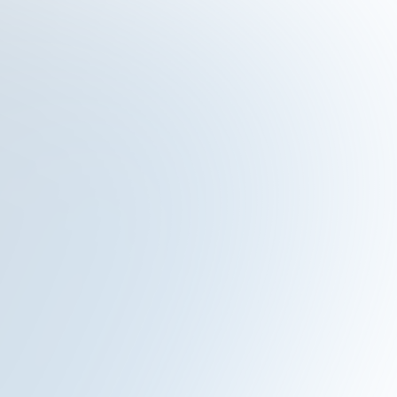
Die Fa. Netland ist bereits seit vielen Jahren ein
zuverlässiger Partner bei der IT-Betreuung der
Schulen in der Trägerschaft des Landkreises
Unterallgäu sowie des Zweckverbandes Berufliche
Schulen Bad Wörishofen. Bei der Planung und
Umsetzung von Projekten wird eng mit unserem
Fachpersonal zusammengearbeitet, um eine
bestmögliche Balance zwischen Kosten und Nutzen
zu erreichen. Die Mitarbeiter von Netland sind
durchweg freundlich, kompetent und zuverlässig
sowie sehr flexibel in der Umsetzung erforderlicher
Maßnahmen, wodurch Einschränkungen im
Schulbetrieb stets möglichst gering gehalten werden
können. Durch schnelle Reaktionszeiten sowie
konstruktive Lösungsansätze auch bei schwierigen
Problemstellungen konnten in den vergangenen
Jahren größere Systemausfälle zuverlässig
vermieden werden. Wir freuen uns auf die weitere
gute Zusammenarbeit mit der Fa. Netland!.