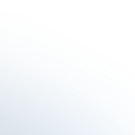
Rofe
Wir, die Caritas Sozialstation Memmingen und
Umgebung GmbH können die Firma Netland
jederzeit uneingeschränkt weiterempfehlen. Wir
sind seit vielen Jahren Kunde und können uns
immer auf die zuverlässige Erledigung aller Anliegen
verlassen. Wenn wir in einem Bewertungsportal
bewerten könnten, würden wir 5 von 5 Sternen
geben..
D. Hefele
Caritas Sozialstation Memmingen und Umgebung
GmbH